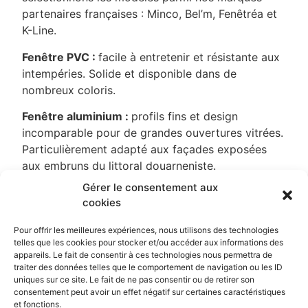
partenaires françaises : Minco, Bel’m, Fenêtréa et
K-Line.
Fenêtre PVC :
facile à entretenir et résistante aux
intempéries. Solide et disponible dans de
nombreux coloris.
Fenêtre aluminium :
profils fins et design
incomparable pour de grandes ouvertures vitrées.
Particulièrement adapté aux façades exposées
aux embruns du littoral douarneniste.
Gérer le consentement aux
Fenêtre bois :
charme naturel et performances
cookies
thermiques élevées. Idéale pour les maisons de
caractère.
Pour offrir les meilleures expériences, nous utilisons des technologies
telles que les cookies pour stocker et/ou accéder aux informations des
Fenêtre mixte bois-alu :
le charme du bois à
appareils. Le fait de consentir à ces technologies nous permettra de
l’intérieur et la robustesse de l’aluminium à
traiter des données telles que le comportement de navigation ou les ID
uniques sur ce site. Le fait de ne pas consentir ou de retirer son
l’extérieur.
consentement peut avoir un effet négatif sur certaines caractéristiques
et fonctions.